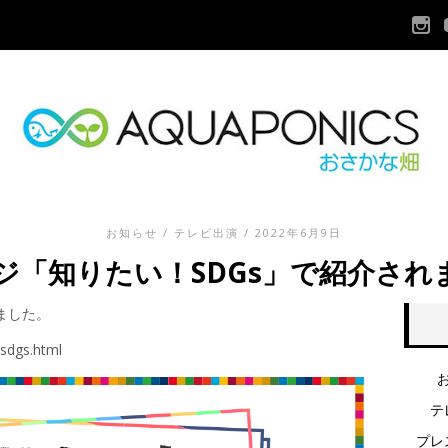
お知らせ
/
テレビ出演
/ 2022年6月9日
フジ「知りたい！SDGs」で紹介され
ました。
/sdgs.html
テ
プレ