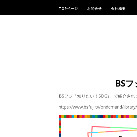
TOPページ
お問合せ
会社概要
BS
BSフジ「知りたい！SDGs」で紹介され
https://www.bsfuji.tv/ondemand/library