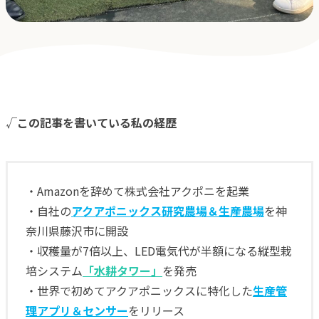
√
この記事を書いている私の経歴
・Amazonを辞めて株式会社アクポニを起業
・自社の
アクアポニックス研究農場＆生産農場
を神
奈川県藤沢市に開設
・収穫量が7倍以上、LED電気代が半額になる縦型栽
培システム
「水耕タワー」
を発売
・世界で初めてアクアポニックスに特化した
生産管
理アプリ＆センサー
をリリース