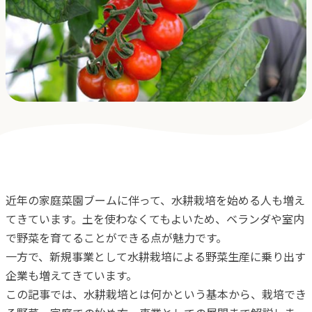
採用
よくある質問
会社概要
お問合せ
プライバシーポリシー
近年の家庭菜園ブームに伴って、水耕栽培を始める人も増え
オンラインストア
てきています。土を使わなくてもよいため、ベランダや室内
で野菜を育てることができる点が魅力です。
アクアポニックス説明会
一方で、新規事業として水耕栽培による野菜生産に乗り出す
企業も増えてきています。
この記事では、水耕栽培とは何かという基本から、栽培でき