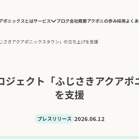
アポニックスとは
ブログ
会社概要
アクポニの歩み
採用
よくあ
サービス
農園施工
じさきアクアポニックスタウン」の立ち上げを支援
研究開発
導入コンサルテーション
農園デザイン・施工
ロジェクト「ふじさきアクアポ
実績紹介
を支援
2026.06.12
プレスリリース