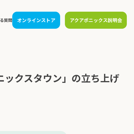
オンラインストア
アクアポニックス説明会
る質問
運営支援
人材教育
生産管理支援
農場見学
保守サービス
アカデミー講座
販売先開拓・物流構築
講演・研修
ニックスタウン」の立ち上げ