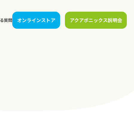
オンラインストア
アクアポニックス説明会
る質問
運営支援
人材教育
生産管理支援
農場見学
保守サービス
アカデミー講座
販売先開拓・物流構築
講演・研修