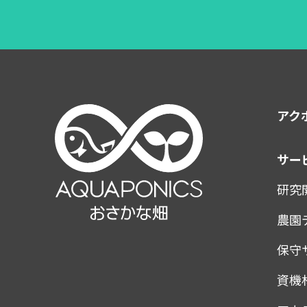
アク
サー
研究
農園
保守
資機