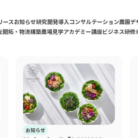
リース
お知らせ
研究開発
導入コンサルテーション
農園デ
先開拓・物流構築
農場見学
アカデミー講座
ビジネス研修
お知らせ