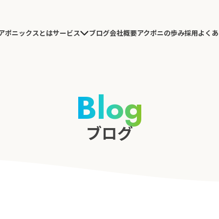
アポニックスとは
ブログ
会社概要
アクポニの歩み
採用
よくあ
サービス
農園施工
研究開発
Blog
導入コンサルテーション
農園デザイン・施工
ブログ
実績紹介