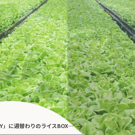
「AQUAMO salad OFFICE DELIVERY」に週替わりのライスBOXとデリサンドが新登場