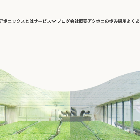
アポニックスとは
ブログ
会社概要
アクポニの歩み
採用
よくあ
サービス
農園施工
研究開発
導入コンサルテーション
農園デザイン・施工
実績紹介