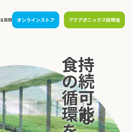
オンラインストア
アクアポニックス説明会
る質問
運営支援
人材教育
生産管理支援
農場見学
食の循環をつくる
持続可能な
保守サービス
アカデミー講座
販売先開拓・物流構築
講演・研修