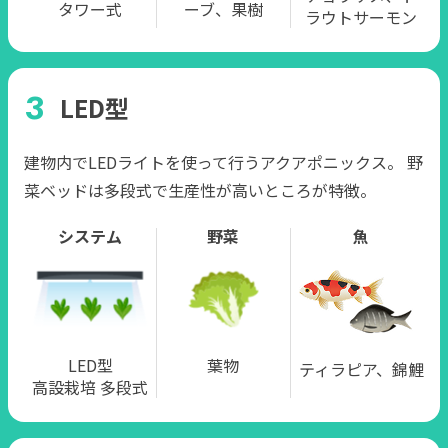
タワー式
ーブ、果樹
ラウトサーモン
LED型
建物内でLEDライトを使って⾏うアクアポニックス。 野
菜ベッドは多段式で⽣産性が⾼いところが特徴。
システム
野菜
魚
LED型
葉物
ティラピア、錦鯉
⾼設栽培 多段式