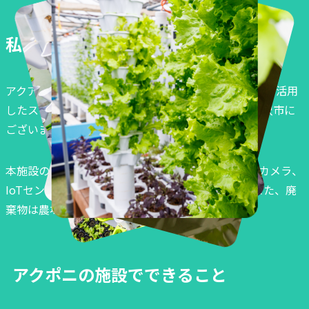
私達の農場を見てみませんか？
アクアポニックス栽培・養殖の実践や研修、IT＆IoTを活用
したスマート農業/養殖の研究施設です。神奈川県藤沢市に
ございます。
本施設のすべてのシステムは、スマホアプリ、WEBカメラ、
IoTセンサーを使った管理、監視を行っています。また、廃
棄物は農場外へ出さない仕組みです。
アクポニの施設でできること