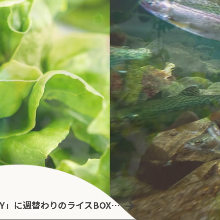
「AQUAMO salad OFFICE DELIVERY」に週替わりのライスBOXとデリサンドが新登場