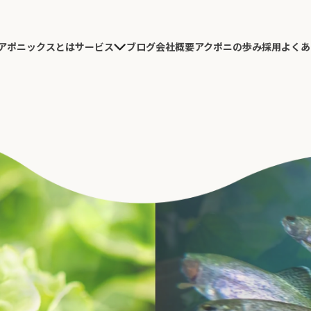
アポニックスとは
ブログ
会社概要
アクポニの歩み
採用
よくあ
サービス
農園施工
研究開発
導入コンサルテーション
農園デザイン・施工
実績紹介