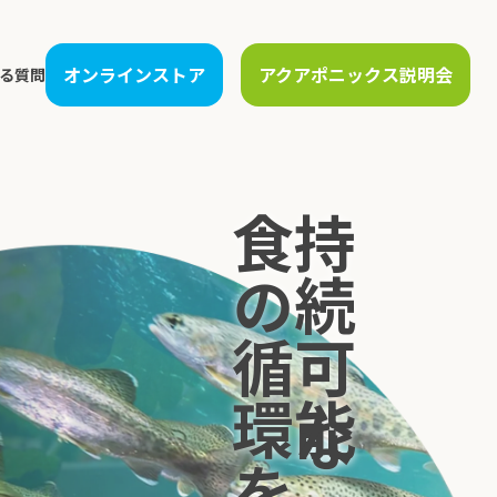
オンラインストア
アクアポニックス説明会
る質問
運営支援
人材教育
生産管理支援
農場見学
食の循環をつくる
持続可能な
保守サービス
アカデミー講座
販売先開拓・物流構築
講演・研修