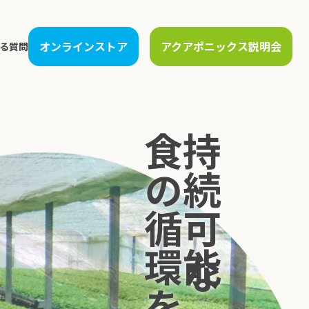
オンラインストア
アクアポニックス説明会
る質問
運営支援
人材教育
生産管理支援
農場見学
食の循環をつくる
持続可能な
保守サービス
アカデミー講座
販売先開拓・物流構築
講演・研修