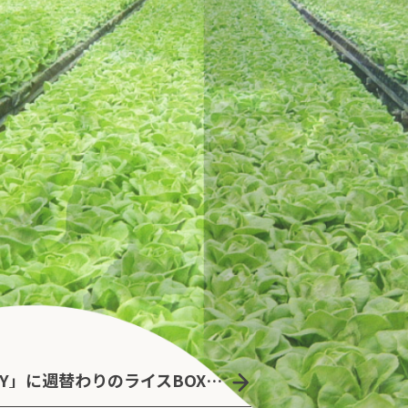
「AQUAMO salad OFFICE DELIVERY」に週替わりのライスBOXとデリサンドが新登場