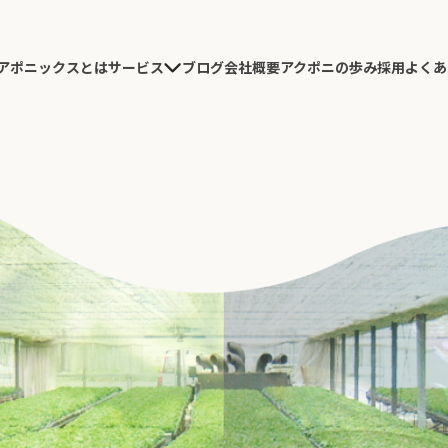
アポニックスとは
ブログ
会社概要
アクポニの歩み
採用
よくあ
サービス
農園施工
研究開発
導入コンサルテーション
農園デザイン・施工
実績紹介