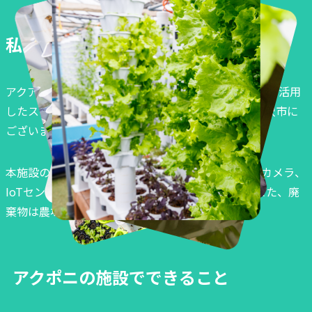
私達の農場を見てみませんか？
アクアポニックス栽培・養殖の実践や研修、IT＆IoTを活用
したスマート農業/養殖の研究施設です。神奈川県藤沢市に
ございます。
本施設のすべてのシステムは、スマホアプリ、WEBカメラ、
IoTセンサーを使った管理、監視を行っています。また、廃
棄物は農場外へ出さない仕組みです。
アクポニの施設でできること