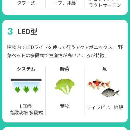
タワー式
ーブ、果樹
ラウトサーモン
LED型
建物内でLEDライトを使って⾏うアクアポニックス。 野
菜ベッドは多段式で⽣産性が⾼いところが特徴。
システム
野菜
魚
LED型
葉物
ティラピア、錦鯉
⾼設栽培 多段式