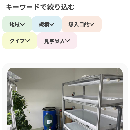
キーワードで絞り込む
採用
地域
規模
導入目的
よくある質問
タイプ
見学受入
会社概要
お問合せ
プライバシーポリシー
オンラインストア
アクアポニックス説明会